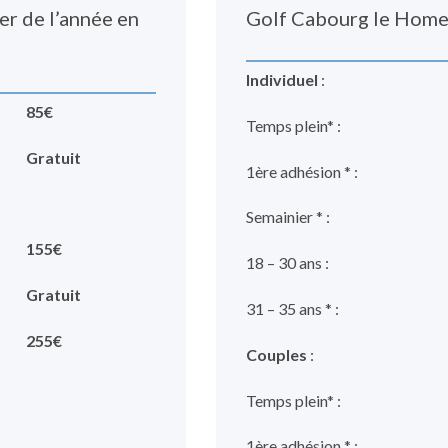
er de l’année en
Golf Cabourg le Home
Individuel
:
85€
Temps plein* :
Gratuit
1ère adhésion * :
Semainier * :
155€
18 – 30 ans :
Gratuit
31 – 35 ans * :
255€
Couples
:
Temps plein* :
1ère adhésion * :