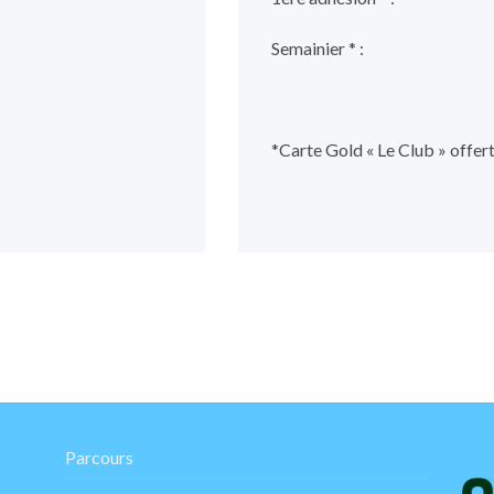
Semainier * :
*Carte Gold « Le Club » offer
Parcours