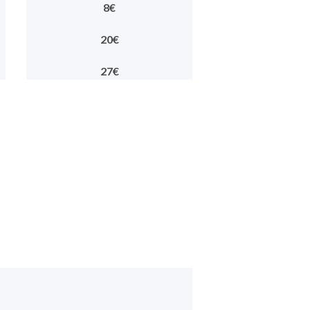
8€
20€
27€