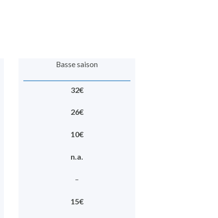
Basse saison
32€
26€
10€
n.a.
–
15€