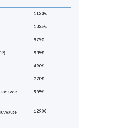
1120€
1035€
975€
09)
935€
490€
270€
and (voir
585€
1290€
ouveauté