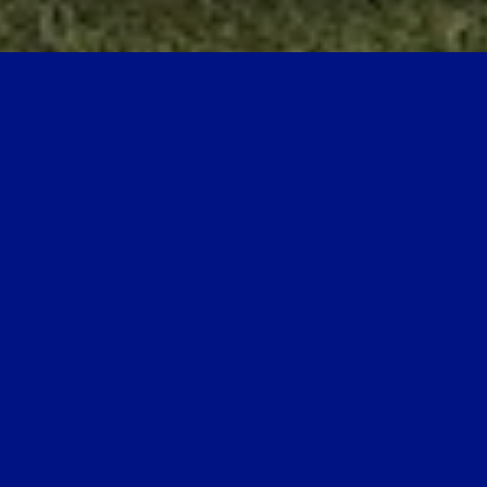
UN PARCOURS
Un 9 trous ultra modulable offrant un tracé plat et
accessible pour séduire tous les publics.